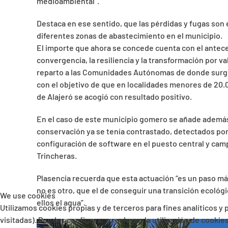
medioambiental”.
Destaca en ese sentido, que las pérdidas y fugas son 
diferentes zonas de abastecimiento en el municipio.
El importe que ahora se concede cuenta con el antec
convergencia, la resiliencia y la transformación por v
reparto a las Comunidades Autónomas de donde surgió
con el objetivo de que en localidades menores de 20.0
de Alajeró se acogió con resultado positivo.
En el caso de este municipio gomero se añade además
conservación ya se tenía contrastado, detectados por 
configuración de software en el puesto central y cam
Trincheras.
Plasencia recuerda que esta actuación “es un paso más
no es otro, que el de conseguir una transición ecológ
We use cookies
ellos el agua”.
Utilizamos cookies propias y de terceros para fines analíticos y
visitadas). Puedes configurar o rechazar la utilización de cooki