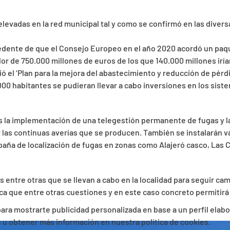
elevadas en la red municipal tal y como se confirmó en las diver
edente de que el Consejo Europeo en el año 2020 acordó un paqu
alor de 750.000 millones de euros de los que 140.000 millones irí
 el ‘Plan para la mejora del abastecimiento y reducción de pér
00 habitantes se pudieran llevar a cabo inversiones en los sist
 la implementación de una telegestión permanente de fugas y l
las continuas averías que se producen. También se instalarán vá
paña de localización de fugas en zonas como Alajeró casco, Las C
 entre otras que se llevan a cabo en la localidad para seguir ca
ica que entre otras cuestiones y en este caso concreto permitirá
 para mostrarte publicidad personalizada en base a un perfil elab
es u obtener más información en nuestra política de cookies.