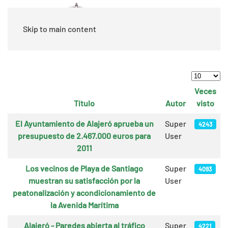
Skip to main content
Cantidad
Veces
Título
Autor
visto
Artículos
El Ayuntamiento de Alajeró aprueba un
Super
4243
presupuesto de 2.467.000 euros para
User
2011
Los vecinos de Playa de Santiago
Super
4093
muestran su satisfacción por la
User
peatonalización y acondicionamiento de
la Avenida Marítima
Alajeró - Paredes abierta al tráfico
Super
4221