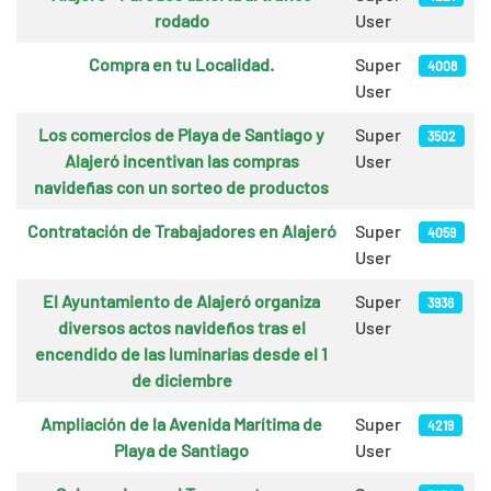
rodado
User
Compra en tu Localidad.
Super
4008
User
Los comercios de Playa de Santiago y
Super
3502
Alajeró incentivan las compras
User
navideñas con un sorteo de productos
Contratación de Trabajadores en Alajeró
Super
4059
User
El Ayuntamiento de Alajeró organiza
Super
3936
diversos actos navideños tras el
User
encendido de las luminarias desde el 1
de diciembre
Ampliación de la Avenida Marítima de
Super
4219
Playa de Santiago
User