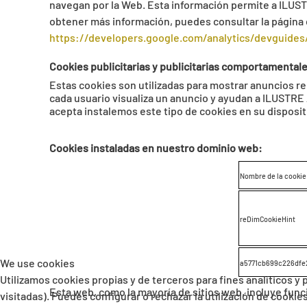
navegan por la Web. Esta información permite a ILUS
obtener más información, puedes consultar la página 
https://developers.google.com/analytics/devguides/
Cookies publicitarias y publicitarias comportamental
Estas cookies son utilizadas para mostrar anuncios r
cada usuario visualiza un anuncio y ayudan a ILUSTRE
acepta instalemos este tipo de cookies en su dispos
Cookies instaladas en nuestro dominio web:
Nombre de la cookie
reDimCookieHint
We use cookies
a5771cb699c226df
Utilizamos cookies propias y de terceros para fines analíticos y
Esta web, como la mayoría de sitios web, incluye fun
visitadas). Puedes configurar o rechazar la utilización de cooki