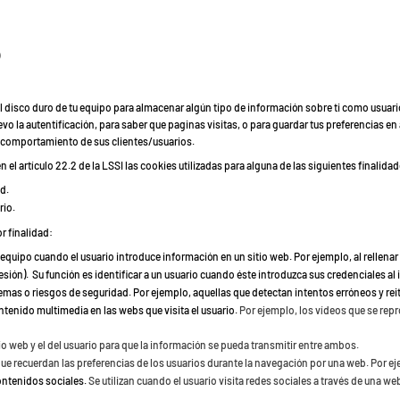
?
l disco duro de tu equipo para almacenar algún tipo de información sobre ti como usuari
evo la autentificación, para saber que paginas visitas, o para guardar tus preferencias en
l comportamiento de sus clientes/usuarios.
l artículo 22.2 de la LSSI las cookies utilizadas para alguna de las siguientes finalidad
ed.
rio.
r finalidad:
equipo cuando el usuario introduce información en un sitio web. Por ejemplo, al rellenar
esión).
Su función es identificar a un usuario cuando éste introduzca sus credenciales al i
emas o riesgos de seguridad. Por ejemplo, aquellas que detectan intentos erróneos y re
tenido multimedia en las webs que visita el usuario.
Por ejemplo, los vídeos que se rep
tio web y el del usuario para que la información se pueda transmitir entre ambos.
ue recuerdan las preferencias de los usuarios durante la navegación por una web. Por ej
ontenidos sociales.
Se utilizan cuando el usuario visita redes sociales a través de una we