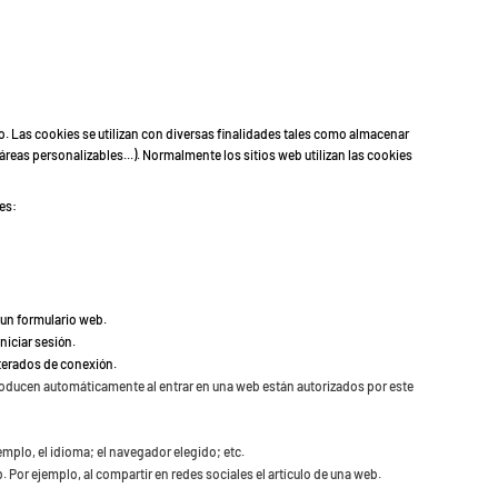
o. Las cookies se utilizan con diversas finalidades tales como almacenar
 áreas personalizables...). Normalmente los sitios web utilizan las cookies
es:
 un formulario web.
niciar sesión.
iterados de conexión.
roducen automáticamente al entrar en una web están autorizados por este
emplo, el idioma; el navegador elegido; etc.
b. Por ejemplo, al compartir en redes sociales el artículo de una web.