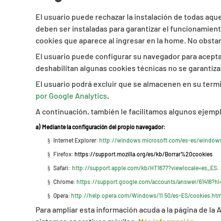
El usuario puede rechazar la instalación de todas aqu
deben ser instaladas para garantizar el funcionamient
cookies que aparece al ingresar en la home. No obstan
El usuario puede configurar su navegador para aceptar
deshabilitan algunas cookies técnicas no se garantiza
El usuario podrá excluir que se almacenen en su termi
por Google Analytics
.
A continuación, también le facilitamos algunos ejempl
a)
Mediante la configuración del propio navegador:
Internet Explorer:
http://windows.microsoft.com/es-es/windows
§
Firefox:
https://support.mozilla.org/es/kb/Borrar%20cookies
§
Safari:
http://support.apple.com/kb/HT1677?viewlocale=es_ES
.
§
Chrome:
https://support.google.com/accounts/answer/61416?hl
§
Opera:
http://help.opera.com/Windows/11.50/es-ES/cookies.htm
§
Para ampliar esta información acuda a la página de la