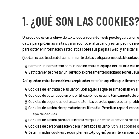
1.
¿QUÉ SON LAS COOKIES
Una cookie es un archivo de texto que un servidor web puede guardar en e
datos para próximas visitas, para reconocer al usuario y evitar pedir de nu
para obtener información estadística sobre sus páginas web, y analizar e
Quedan exceptuadas del cumplimiento de las obligaciones establecidas en e
Permitir únicamente la comunicación entre el equipo del usuario y la r
§
Estrictamente prestar un servicio expresamente solicitado por el usua
§
Así, quedan entre las cookies exceptuadas estarían aquellas que tienen po
Cookies de “entrada del usuario”. Son aquellas que se almacenan en el 
§
Cookies de autenticación o identificación de usuario (únicamente de s
§
Cookies de seguridad del usuario. Son las cookies que detectan probl
§
Cookies de sesión de reproductor multimedia. Permiten reproducir con
§
tipo de cookies.
Cookies de sesión para equilibrar la carga.
Conectan el servidor del si
§
Cookies de personalización de la interfaz de usuario.
Son las cookies q
§
Determinadas cookies de complemento (plug-in) para intercambiar c
§