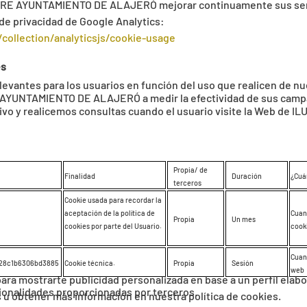
TRE AYUNTAMIENTO DE ALAJERÓ mejorar continuamente sus servici
de privacidad de Google Analytics:
collection/analyticsjs/cookie-usage
es
elevantes para los usuarios en función del uso que realicen de 
 AYUNTAMIENTO DE ALAJERÓ a medir la efectividad de sus campaña
itivo y realicemos consultas cuando el usuario visite la Web d
Propia/ de
Finalidad
Duración
¿Cuá
terceros
Cookie usada para recordar la
aceptación de la política de
Cuan
Propia
Un mes
cookies por parte del Usuario.
cook
Cuan
e28c1b6306bd3885
Cookie técnica.
Propia
Sesión
web
 para mostrarte publicidad personalizada en base a un perfil elab
cionalidades proporcionadas por terceros.
es u obtener más información en nuestra política de cookies.