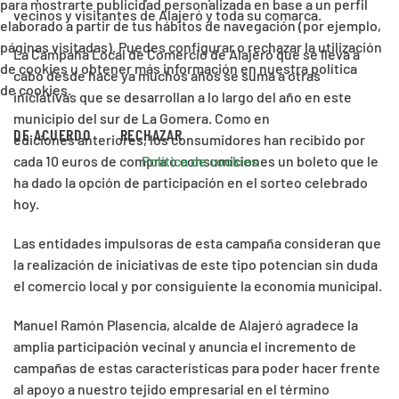
para mostrarte publicidad personalizada en base a un perfil
vecinos y visitantes de Alajeró y toda su comarca.
elaborado a partir de tus hábitos de navegación (por ejemplo,
páginas visitadas). Puedes configurar o rechazar la utilización
La Campaña Local de Comercio de Alajeró que se lleva a
de cookies u obtener más información en nuestra política
cabo desde hace ya muchos años se suma a otras
de cookies.
iniciativas que se desarrollan a lo largo del año en este
municipio del sur de La Gomera. Como en
DE ACUERDO
RECHAZAR
ediciones anteriores, los consumidores han recibido por
Política de cookies
cada 10 euros de compra o consumiciones un boleto que le
ha dado la opción de participación en el sorteo celebrado
hoy.
Las entidades impulsoras de esta campaña consideran que
la realización de iniciativas de este tipo potencian sin duda
el comercio local y por consiguiente la economía municipal.
Manuel Ramón Plasencia, alcalde de Alajeró agradece la
amplia participación vecinal y anuncia el incremento de
campañas de estas características para poder hacer frente
al apoyo a nuestro tejido empresarial en el término