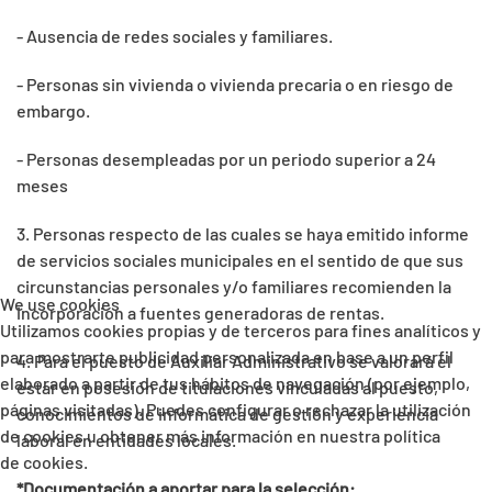
- Ausencia de redes sociales y familiares.
- Personas sin vivienda o vivienda precaria o en riesgo de
embargo.
- Personas desempleadas por un periodo superior a 24
meses
3. Personas respecto de las cuales se haya emitido informe
de servicios sociales municipales en el sentido de que sus
circunstancias personales y/o familiares recomienden la
We use cookies
incorporación a fuentes generadoras de rentas.
Utilizamos cookies propias y de terceros para fines analíticos y
para mostrarte publicidad personalizada en base a un perfil
4. Para el puesto de Auxiliar Administrativo se valorará el
elaborado a partir de tus hábitos de navegación (por ejemplo,
estar en posesión de titulaciones vinculadas al puesto,
páginas visitadas). Puedes configurar o rechazar la utilización
conocimientos de informática de gestión y experiencia
de cookies u obtener más información en nuestra política
laboral en entidades locales.
de cookies.
*Documentación a aportar para la selección: