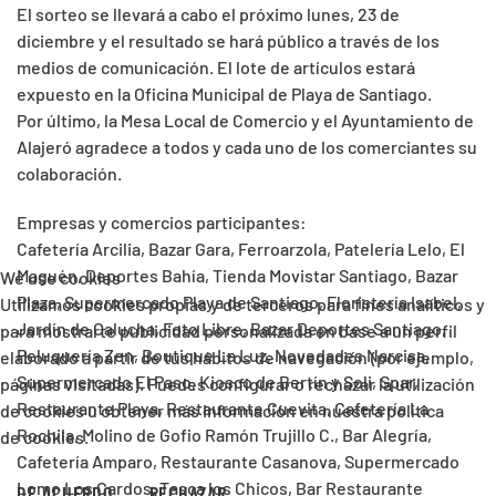
El sorteo se llevará a cabo el próximo lunes, 23 de
diciembre y el resultado se hará público a través de los
medios de comunicación. El lote de artículos estará
expuesto en la Oficina Municipal de Playa de Santiago.
Por último, la Mesa Local de Comercio y el Ayuntamiento de
Alajeró agradece a todos y cada uno de los comerciantes su
colaboración.
Empresas y comercios participantes:
Cafetería Arcilia, Bazar Gara, Ferroarzola, Patelería Lelo, El
Maguén, Deportes Bahía, Tienda Movistar Santiago, Bazar
We use cookies
Plaza, Supermercado Playa de Santiago, Floristería Isabel,
Utilizamos cookies propias y de terceros para fines analíticos y
Jardín de Calucha, Foto Libre, Bazar Deportes Santiago,
para mostrarte publicidad personalizada en base a un perfil
Peluquería Zen, Boutique La Luz, Novedades Narcisa,
elaborado a partir de tus hábitos de navegación (por ejemplo,
Supermercado El Paso, Kiosco de Bertín y Soli, Spar,
páginas visitadas). Puedes configurar o rechazar la utilización
Restaurante Playa, Restaurante Cuevita, Cafetería La
de cookies u obtener más información en nuestra política
Rochila, Molino de Gofio Ramón Trujillo C., Bar Alegría,
de cookies.
Cafetería Amparo, Restaurante Casanova, Supermercado
Lomo Los Cardos, Tasca los Chicos, Bar Restaurante
DE ACUERDO
RECHAZAR