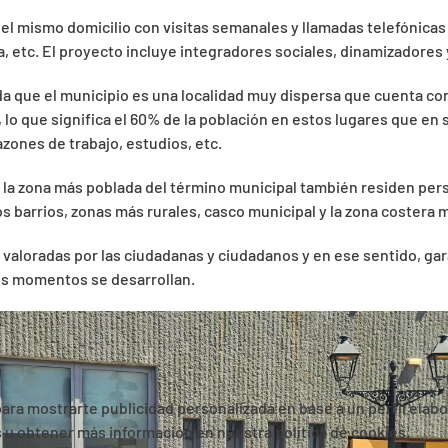
 el mismo domicilio con visitas semanales y llamadas telefónic
, etc. El proyecto incluye integradores sociales, dinamizadores
a que el municipio es una localidad muy dispersa que cuenta con
 que significa el 60% de la población en estos lugares que en s
razones de trabajo, estudios, etc.
 la zona más poblada del término municipal también residen per
 barrios, zonas más rurales, casco municipal y la zona costera m
ás valoradas por las ciudadanas y ciudadanos y en ese sentido, ga
os momentos se desarrollan.
 para mostrarte publicidad personalizada en base a un perfil elab
es u obtener más información en nuestra política de cookies.