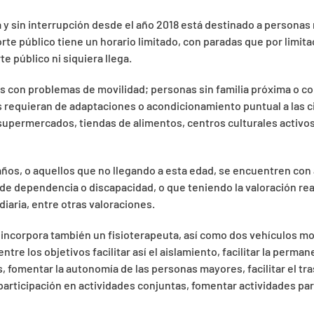
 y sin interrupción desde el año 2018 está destinado a personas
rte público tiene un horario limitado, con paradas que por limit
e público ni siquiera llega.
as con problemas de movilidad; personas sin familia próxima o c
 requieran de adaptaciones o acondicionamiento puntual a las c
permercados, tiendas de alimentos, centros culturales activos,
os, o aquellos que no llegando a esta edad, se encuentren con a
de dependencia o discapacidad, o que teniendo la valoración re
 diaria, entre otras valoraciones.
a incorpora también un fisioterapeuta, así como dos vehículos mo
tre los objetivos facilitar así el aislamiento, facilitar la perm
fomentar la autonomía de las personas mayores, facilitar el tras
 participación en actividades conjuntas, fomentar actividades par