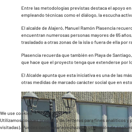
Entre las metodologías previstas destaca el apoyo en
empleando técnicas como el diálogo, la escucha activa
El alcalde de Alajeró, Manuel Ramón Plasencia recuerd
encuentran numerosas personas mayores de 65 años, lo
trasladado a otras zonas de la isla o fuera de ella por 
Plasencia recuerda que también en Playa de Santiago,
que hace que el proyecto tenga que extenderse por los
El Alcalde apunta que esta iniciativa es una de las m
otras medidas de marcado carácter social que en est
We use cookies
Utilizamos cookies propias y de terceros para fines analíticos y
visitadas). Puedes configurar o rechazar la utilización de cooki