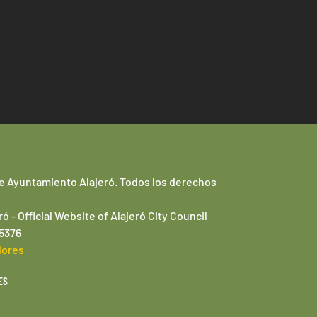
e Ayuntamiento Alajeró. Todos los derechos
ró -
Official Website of
Alajeró
City Council
95376
lores
ES