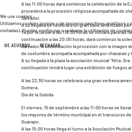
A las 11:00 horas dará comienzo la celebración de la 
procederá a la procesión religiosa acompañada de chá
We use cookies
Salvador.
Utilizamos cookies propias y de terceros para fines analíticos y
A su llegada se celebrará un gran baile amenizado por
visitadas). Puedes configurar o rechazar la utilización de cooki
Ya por la tarde, a las 119:30 horas se iniciará para las f
continuación a las 20:00 horas, dará comienzo la solem
DE ACUERDO
RECHAZAR
Salvador. A continuación la procesión con la imagen de 
de costumbre acompaña acompañada por chácaras y 
A su llegada a la plaza la asociación musical “Ntra. Sra
continuación tendrá lugar una exhibición de fuegos art
A las 22.30 horas se celebrará una gran verbena am
Gomera.
Día de la Subida
El viernes, 15 de septiembre a las 11:00 horas se lleva
los mayores de término municipal en el transcurso de 
Guarapo.
A las 15:00 horas llega el turno a la Asociación Musical