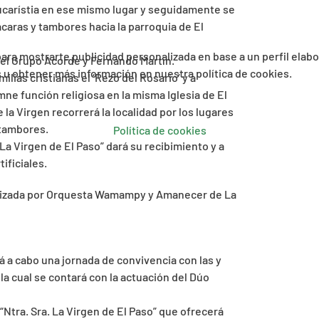
Eucarístia en ese mismo lugar y seguidamente se
caras y tambores hacia la parroquia de El
 para mostrarte publicidad personalizada en base a un perfil elab
 el Grupo Acorde y Fernando Martín.
es u obtener más información en nuestra política de cookies.
amilias cristianas el ‘Rezo del Rosario’ y a
ne función religiosa en la misma Iglesia de El
la Virgen recorrerá la localidad por los lugares
tambores.
Política de cookies
. La Virgen de El Paso” dará su recibimiento y a
ificiales.
enizada por Orquesta Wamampy y Amanecer de La
rá a cabo una jornada de convivencia con las y
la cual se contará con la actuación del Dúo
 “Ntra. Sra. La Virgen de El Paso” que ofrecerá