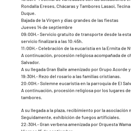
Rondalla Ereses, Chácaras y Tambores Lasaoi, Tecina 
Duque.
Bajada de la Virgen y días grandes de las fiestas
Jueves 14 de septiembre
09:00H.- Servicio gratuito de transporte desde la est
servicio finalizará a las 10:45h.
11:00H.- Celebración de la eucaristía en la Ermita de Nt
A continuación, procesión religiosa acompañada de ch
Salvador.
A su llegada Gran Baile amenizado por Grupo Acorde y
19:30H.- Rezo del rosario a las familias cristianas.
20:00H.- Solemne eucaristía en la parroquia de El Sal
A continuación, procesión religiosa por los lugares 
tambores.
A su llegada a la plaza, recibimiento por la asociación 
Seguidamente, exhibición de fuegos artificiales.
22:30H.- Gran verbena amenizada por Orquesta Wam