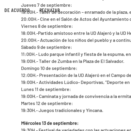
Jueves 7 de septiembre:
DE ACUERDO
RECHAZAR
19:00H.- Taller de decoración – enramado de la plaza, e
20:00H.- Cine en el Salón de Actos del Ayuntamiento d
Viernes 8 de septiembre:
18:00H.-Partido amistoso entre la UD Alajeró y la UD 
20:00H.- Actuación de los niños del pueblo y a contin
Sábado 9 de septiembre:
11:00H.- Ludo parque infantil y fiesta de la espuma, en 
19:00H.- Taller de Zumba en la Plaza de El Salvador.
Domingo 10 de septiembre:
12:00H.- Presentación de la UD Alajeró en el Campo de
19:00H.- Actividades Lúdico- Deportivas, “Deporte en la
Lunes 11 de septiembre:
19:00H.- Caminata y jornada de convivencia a la ermita
Martes 12 de septiembre:
19:30H.- Juegos tradicionales y Yincana.
Miércoles 13 de septiembre:
19:30H.- Festival de variedades con las actuaciones en