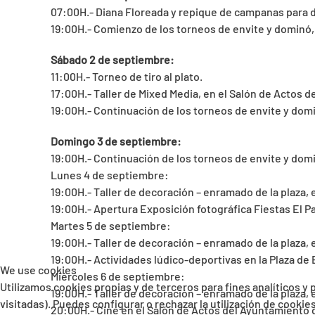
07:00H.- Diana Floreada y repique de campanas para da
19:00H.- Comienzo de los torneos de envite y dominó, e
Sábado 2 de septiembre:
11:00H.- Torneo de tiro al plato.
17:00H.- Taller de Mixed Media, en el Salón de Actos de
19:00H.- Continuación de los torneos de envite y domin
Domingo 3 de septiembre:
19:00H.- Continuación de los torneos de envite y domin
Lunes 4 de septiembre:
19:00H.- Taller de decoración – enramado de la plaza, e
19:00H.- Apertura Exposición fotográfica Fiestas El Pa
Martes 5 de septiembre:
19:00H.- Taller de decoración – enramado de la plaza, e
19:00H.- Actividades lúdico-deportivas en la Plaza de 
We use cookies
Miércoles 6 de septiembre:
Utilizamos cookies propias y de terceros para fines analíticos y
19:00H.- Taller de decoración – enramado de la plaza, e
visitadas). Puedes configurar o rechazar la utilización de cooki
20:00H.- Cine en el Salón de Actos del Ayuntamiento 