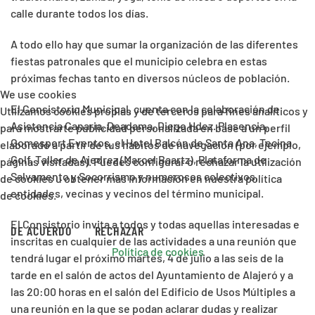
calle durante todos los días.
A todo ello hay que sumar la organización de las diferentes
fiestas patronales que el municipio celebra en estas
próximas fechas tanto en diversos núcleos de población.
We use cookies
El Consistorio Municipal, cuenta con la colaboración de
Utilizamos cookies propias y de terceros para fines analíticos y
Asistencia Canaria, Deadama, Diego Hdez. Plasencia,
para mostrarte publicidad personalizada en base a un perfil
Gomesport Eventos, el Hotel Balcón de Santa Ana, Tecina
elaborado a partir de tus hábitos de navegación (por ejemplo,
Golf, Taller de Ajedrez (Marcel Baartz), Plataforma de
páginas visitadas). Puedes configurar o rechazar la utilización
Salvamento y Socorrismo y numerosos colectivos,
de cookies u obtener más información en nuestra política
entidades, vecinas y vecinos del término municipal.
de cookies.
El Consistorio invita a todos y todas aquellas interesadas e
DE ACUERDO
RECHAZAR
inscritas en cualquier de las actividades a una reunión que
Política de cookies
tendrá lugar el próximo martes, 4 de julio a las seis de la
tarde en el salón de actos del Ayuntamiento de Alajeró y a
las 20:00 horas en el salón del Edificio de Usos Múltiples a
una reunión en la que se podan aclarar dudas y realizar