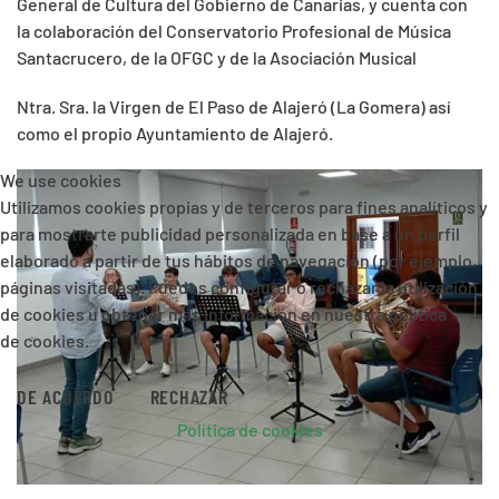
General de Cultura del Gobierno de Canarias, y cuenta con
la colaboración del Conservatorio Profesional de Música
Santacrucero, de la OFGC y de la Asociación Musical
Ntra. Sra. la Virgen de El Paso de Alajeró (La Gomera) así
como el propio Ayuntamiento de Alajeró.
We use cookies
Utilizamos cookies propias y de terceros para fines analíticos y
para mostrarte publicidad personalizada en base a un perfil
elaborado a partir de tus hábitos de navegación (por ejemplo,
páginas visitadas). Puedes configurar o rechazar la utilización
de cookies u obtener más información en nuestra política
de cookies.
DE ACUERDO
RECHAZAR
Política de cookies