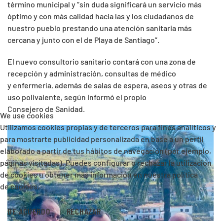
término municipal y “sin duda significará un servicio más
óptimo y con más calidad hacia las y los ciudadanos de
nuestro pueblo prestando una atención sanitaria más
cercana y junto con el de Playa de Santiago”.
El nuevo consultorio sanitario contará con una zona de
recepción y administración, consultas de médico
y enfermería, además de salas de espera, aseos y otras de
uso polivalente, según informó el propio
Consejero de Sanidad.
We use cookies
Utilizamos cookies propias y de terceros para fines analíticos y
para mostrarte publicidad personalizada en base a un perfil
elaborado a partir de tus hábitos de navegación (por ejemplo,
páginas visitadas). Puedes configurar o rechazar la utilización
de cookies u obtener más información en nuestra política
de cookies.
DE ACUERDO
RECHAZAR