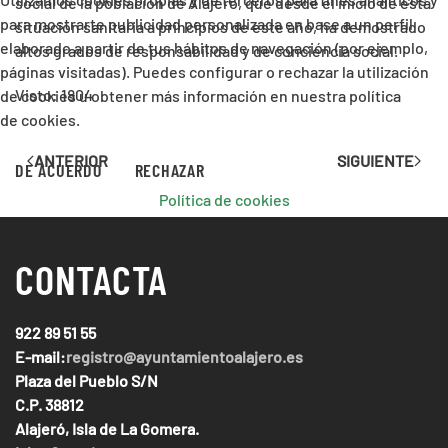
social de la población de Alajeró, que desde el inicio de esta
para mostrarte publicidad personalizada en base a un perfil
situación sanitaria a principios de este año, ha demostrado
elaborado a partir de tus hábitos de navegación (por ejemplo,
altos grados de responsabilidad y de conciencia social.
páginas visitadas). Puedes configurar o rechazar la utilización
Visto: 1804
de cookies u obtener más información en nuestra política
de cookies.
ANTERIOR
SIGUIENTE
DE ACUERDO
RECHAZAR
Política de cookies
CONTACTA
922 89 51 55
E-mail:
registro@ayuntamientoalajero.es
Plaza del Pueblo S/N
C.P. 38812
Alajeró, Isla de La Gomera.