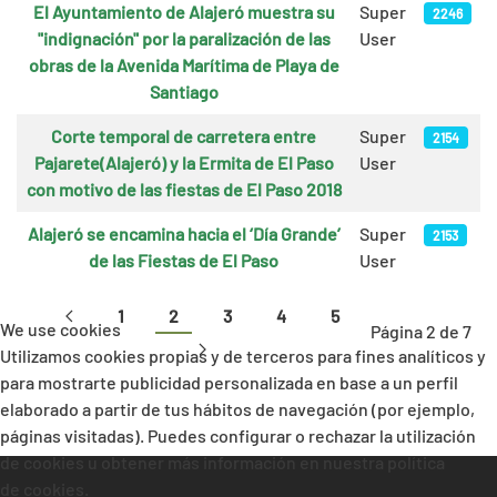
El Ayuntamiento de Alajeró muestra su
Super
2246
"indignación" por la paralización de las
User
obras de la Avenida Marítima de Playa de
Santiago
Corte temporal de carretera entre
Super
2154
Pajarete(Alajeró) y la Ermita de El Paso
User
con motivo de las fiestas de El Paso 2018
Alajeró se encamina hacia el ‘Día Grande’
Super
2153
de las Fiestas de El Paso
User
1
2
3
4
5
We use cookies
Página 2 de 7
Utilizamos cookies propias y de terceros para fines analíticos y
para mostrarte publicidad personalizada en base a un perfil
elaborado a partir de tus hábitos de navegación (por ejemplo,
páginas visitadas). Puedes configurar o rechazar la utilización
de cookies u obtener más información en nuestra política
de cookies.