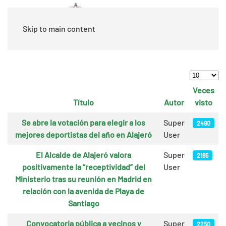
Skip to main content
Cantidad
Veces
Título
Autor
visto
Artículos
Se abre la votación para elegir a los
Super
2490
mejores deportistas del año en Alajeró
User
El Alcalde de Alajeró valora
Super
2195
positivamente la “receptividad” del
User
Ministerio tras su reunión en Madrid en
relación con la avenida de Playa de
Santiago
Convocatoria pública a vecinos y
Super
2250