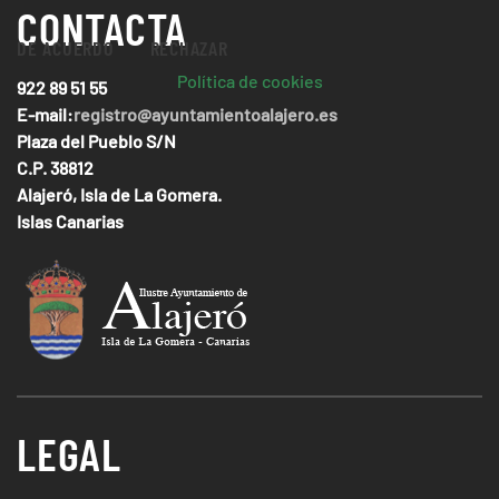
CONTACTA
DE ACUERDO
RECHAZAR
Política de cookies
922 89 51 55
E-mail:
registro@ayuntamientoalajero.es
Plaza del Pueblo S/N
C.P. 38812
Alajeró, Isla de La Gomera.
Islas Canarias
LEGAL