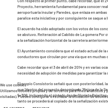
Con respecto al primer punto, cabe recordar, que el 2
Proyecto, herramienta fundamental para conocer real
aeroportuaria insular y Paredes, que enlaza en ambas 
paralice esta iniciativa y por consiguiente se saque a
El acuerdo ha sido adoptado con los votos de los conce
se abstuvo. Reiteración al Cabildo de La gomera Por 
a la señalización horizontal de la carretera anterior
El Ayuntamiento considera que el estado actual de la c
conductores que circulan por una vía que en muchas oca
Cabe recordar que el 3 de abril de 2014 y en varias oc
necesidad de adopción de medidas para garantizar la s
El propio Consistorio señaló que con posterioridad, la 
We use cookies
que “dentro del proyecto denominado ‘Mejora de la Seña
Utilizamos cookies propias y de terceros para fines analíticos y
5+300, incluyendo el pintado desde Glorieta Pajaritos
visitadas). Puedes configurar o rechazar la utilización de cooki
tanto se procederá al copiado de la señalización exist