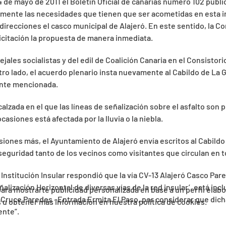
4 de mayo de 2011 el Boletín Oficial de canarias número 102 publ
mente las necesidades que tienen que ser acometidas en esta im
direcciones el casco municipal de Alajeró. En este sentido, la Co
 licitación la propuesta de manera inmediata.
jales socialistas y del edil de Coalición Canaria en el Consistor
otro lado, el acuerdo plenario insta nuevamente al Cabildo de La
mente mencionada.
alzada en el que las líneas de señalización sobre el asfalto son 
siones está afectada por la lluvia o la niebla.
asiones más, el Ayuntamiento de Alajeró envía escritos al Cabildo 
eguridad tanto de los vecinos como visitantes que circulan en t
Institución Insular respondió que la vía CV-13 Alajeró Casco Pare
lización Horizontal de diversas vías de la red insular’, está incl
 para mostrarte publicidad personalizada en base a un perfil elab
-Cruce Paredes –Entrada Ermita El Paso, por considerar que dich
es u obtener más información en nuestra política de cookies.
ente”.