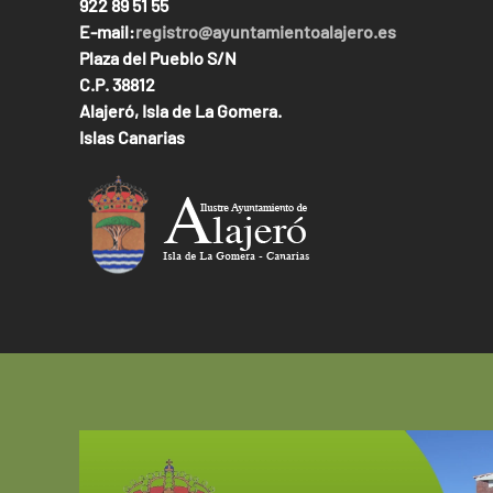
922 89 51 55
E-mail:
registro@ayuntamientoalajero.es
Plaza del Pueblo S/N
C.P. 38812
Alajeró, Isla de La Gomera.
Islas Canarias