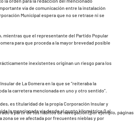
icó la orden para la redacción del mencionado
portante vía de comunicación entre la instalación
rporación Municipal espera que no se retrase ni se
io, mientras que el representante del Partido Popular
 Gomera para que proceda a la mayor brevedad posible
prácticamente inexistentes originan un riesgo para los
Insular de La Gomera en la que se “reiteraba la
oda la carretera mencionada en uno y otro sentido”.
des, es titularidad de la propia Corporación Insular y
uida la mencionada vía desde el punto kilométrico 0 al
orado a partir de tus hábitos de navegación (por ejemplo, páginas
a zona se ve afectada por frecuentes nieblas y por