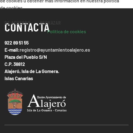
de cookies u obtener más información en nuestra política
de cookies.
DE ACUERDO
RECHAZAR
CONTACTA
Política de cookies
922 89 51 55
E-mail:
registro@ayuntamientoalajero.es
Plaza del Pueblo S/N
C.P. 38812
Alajeró, Isla de La Gomera.
Islas Canarias