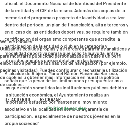
oficial; el Documento Nacional de Identidad del Presidente
de la entidad y el CIF de la misma. Además dos copias de la
memoria del programa o proyecto de la actividad a realizar
dentro del período, un plan de financiación, alta a terceros y
en el caso de las entidades deportivas, se requiere también
certificación del organismo competente que acredite la
We use cookies
participación de la entidad o club en la categoría y
Utilizamos cookies propias y de terceros para fines analíticos y
modalidad deportiva para la que solicita la ayuda, entre
para mostrarte publicidad personalizada en base a un perfil
otros documentos que se detallan en las bases.
elaborado a partir de tus hábitos de navegación (por ejemplo,
páginas visitadas). Puedes configurar o rechazar la utilización
El alcalde de Alajeró, Manuel Ramón Plasencia Barroso,
de cookies u obtener más información en nuestra política
señala que “a pesar de las limitaciones presupuestarias a
de cookies.
las que están sometidas las instituciones públicas debido a
la situación económica, el Ayuntamiento realiza un
DE ACUERDO
RECHAZAR
importante esfuerzo por mantener el movimiento
Política de cookies
asociativo en la localidad así como una garantía de
participación, especialmente de nuestros jóvenes en la
propia sociedad”