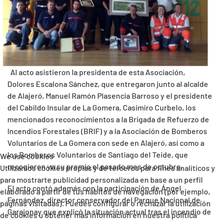
Al acto asistieron la presidenta de esta Asociación,
Dolores Escalona Sánchez, que entregaron junto al alcalde
de Alajeró, Manuel Ramón Plasencia Barroso y el presidente
del Cabildo Insular de La Gomera, Casimiro Curbelo, los
mencionados reconocimientos a la Brigada de Refuerzo de
Incendios Forestales (BRIF) y a la Asociación de Bomberos
Voluntarios de La Gomera con sede en Alajeró, así como a
los Bomberos Voluntarios de Santiago del Teide, que
We use cookies
recogieron ya su premio el pasado mes de octubre.
Utilizamos cookies propias y de terceros para fines analíticos y
para mostrarte publicidad personalizada en base a un perfil
El acto contó además con la participación de Ángel
elaborado a partir de tus hábitos de navegación (por ejemplo,
Fernández, director conservador del Parque Nacional de
páginas visitadas). Puedes configurar o rechazar la utilización
Garajonay que explicó la situación actual tras el incendio de
de cookies u obtener más información en nuestra política