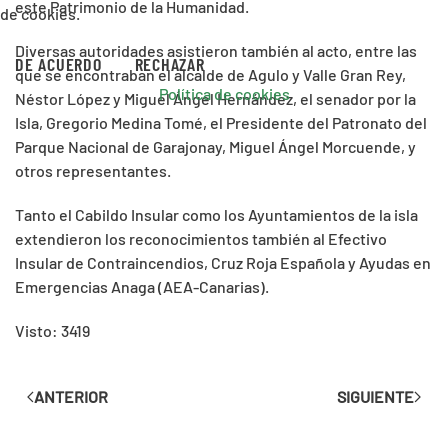
este Patrimonio de la Humanidad.
de cookies.
Diversas autoridades asistieron también al acto, entre las
DE ACUERDO
RECHAZAR
que se encontraban el alcalde de Agulo y Valle Gran Rey,
Política de cookies
Néstor López y Miguel Ángel Hernández, el senador por la
Isla, Gregorio Medina Tomé, el Presidente del Patronato del
Parque Nacional de Garajonay, Miguel Ángel Morcuende, y
otros representantes.
Tanto el Cabildo Insular como los Ayuntamientos de la isla
extendieron los reconocimientos también al Efectivo
Insular de Contraincendios, Cruz Roja Española y Ayudas en
Emergencias Anaga (AEA-Canarias).
Visto: 3419
ANTERIOR
SIGUIENTE