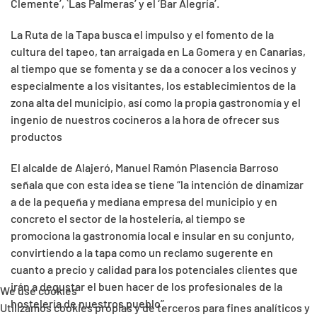
Clemente’, `Las Palmeras’ y el ‘Bar Alegría’.
La Ruta de la Tapa busca el impulso y el fomento de la
cultura del tapeo, tan arraigada en La Gomera y en Canarias,
al tiempo que se fomenta y se da a conocer a los vecinos y
especialmente a los visitantes, los establecimientos de la
zona alta del municipio, así como la propia gastronomía y el
ingenio de nuestros cocineros a la hora de ofrecer sus
productos
El alcalde de Alajeró, Manuel Ramón Plasencia Barroso
señala que con esta idea se tiene “la intención de dinamizar
a de la pequeña y mediana empresa del municipio y en
concreto el sector de la hostelería, al tiempo se
promociona la gastronomía local e insular en su conjunto,
convirtiendo a la tapa como un reclamo sugerente en
cuanto a precio y calidad para los potenciales clientes que
irán a degustar el buen hacer de los profesionales de la
We use cookies
hostelería de nuestros pueblo”
Utilizamos cookies propias y de terceros para fines analíticos y