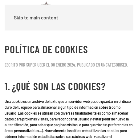
Skip to main content
POLÍTICA DE COOKIES
ESCRITO POR SUPER USER EL
08 ENERO 2024
. PUBLICADO EN
UNCATEGORISED
.
1.
¿QUÉ SON LAS COOKIES?
Una cookie es un archivo de texto que un servidor web puede guardar en el disco
duro de tu equipo para almacenar algún tipo de información sobre ti como
usuario. Las cookies se utilizan con diversas finalidades tales como almacenar
datos para próximas visitas, para reconocer al usuario y evitar pedir de nuevo la
autentificación, para saber que paginas visitas, o para guardar tus preferencias en
áreas personalizables...). Normalmente los sitios web utilizan las cookies para
obtener información estadística sobre sus páginas web, y analizar el