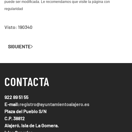
puede ser modificada. Le recomendamos que visite la página con
regularidad
Visto: 190340
SIGUIENTE
CONTACTA
922 89 51 55
E-mail:
registro@ayuntamientoalajero.es
Plaza del Pueblo S/N
C.P. 38812
Alajeró, Isla de La Gomera.