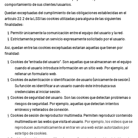
comportamiento de sus clientes/usuarios.
Quedan exceptuadas del cumplimiento de las obligaciones establecidas en el
artículo 22.2 de la LSSI las cookies utilizadas para alguna de las siguientes
finalidades:
Permitir únicamente la comunicación entre el equipo del usuario y la red.
§
Estrictamente prestar un servicio expresamente solicitado por el usuario.
§
Así, quedan entre las cookies exceptuadas estarían aquellas que tienen por
finalidad:
Cookies de “entrada del usuario”. Son aquellas que se almacenan en el equipo
§
cuando el usuario introduce información en un sitio web. Por ejemplo, al
rellenar un formulario web.
Cookies de autenticación o identificación de usuario (únicamente de sesión).
§
Su función es identificar a un usuario cuando éste introduzca sus
credenciales al iniciar sesión.
Cookies de seguridad del usuario. Son las cookies que detectan problemas o
§
riesgos de seguridad. Por ejemplo, aquellas que detectan intentos
erróneos y reiterados de conexión.
Cookies de sesión de reproductor multimedia. Permiten reproducir contenido
§
multimedia en las webs que visita el usuario.
Por ejemplo, los vídeos que se
reproducen automáticamente al entrar en una web están autorizados por
este tipo de cookies.