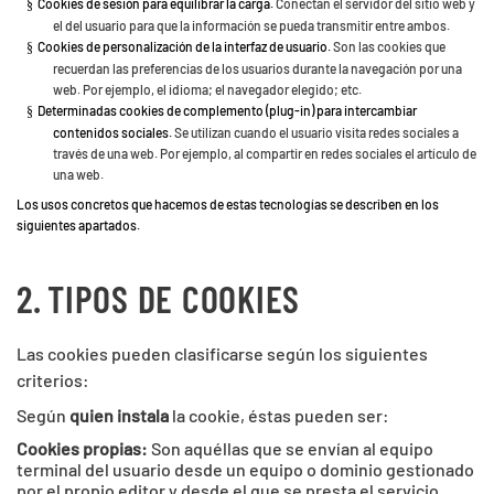
Cookies de sesión para equilibrar la carga.
Conectan el servidor del sitio web y
§
el del usuario para que la información se pueda transmitir entre ambos.
Cookies de personalización de la interfaz de usuario.
Son las cookies que
§
recuerdan las preferencias de los usuarios durante la navegación por una
web. Por ejemplo, el idioma; el navegador elegido; etc.
Determinadas cookies de complemento (plug-in) para intercambiar
§
contenidos sociales.
Se utilizan cuando el usuario visita redes sociales a
través de una web. Por ejemplo, al compartir en redes sociales el artículo de
una web.
Los usos concretos que hacemos de estas tecnologías se describen en los
siguientes apartados.
2.
TIPOS DE COOKIES
Las cookies pueden clasificarse según los siguientes
criterios:
Según
quien instala
la cookie, éstas pueden ser:
Cookies propias:
Son aquéllas que se envían al equipo
terminal del usuario desde un equipo o dominio gestionado
por el propio editor y desde el que se presta el servicio