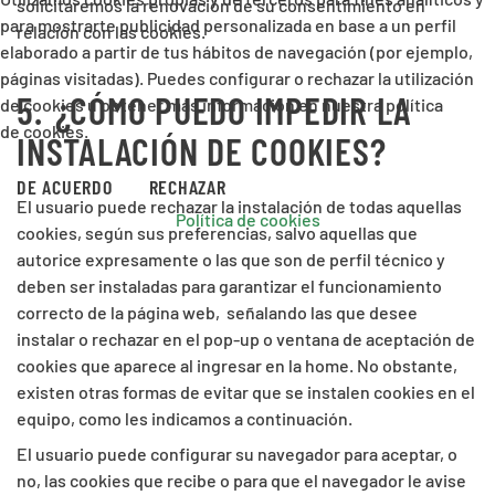
solicitaremos la renovación de su consentimiento en
para mostrarte publicidad personalizada en base a un perfil
relación con las cookies.
elaborado a partir de tus hábitos de navegación (por ejemplo,
páginas visitadas). Puedes configurar o rechazar la utilización
5.
¿CÓMO PUEDO IMPEDIR LA
de cookies u obtener más información en nuestra política
de cookies.
INSTALACIÓN DE COOKIES?
DE ACUERDO
RECHAZAR
El usuario puede rechazar la instalación de todas aquellas
Política de cookies
cookies, según sus preferencias, salvo aquellas que
autorice expresamente o las que son de perfil técnico y
deben ser instaladas para garantizar el funcionamiento
correcto de la página web,
señalando las que desee
instalar o rechazar en el pop-up o ventana de aceptación de
cookies que aparece al ingresar en la home. No obstante,
existen otras formas de evitar que se instalen cookies en el
equipo, como les indicamos a continuación.
El usuario puede configurar su navegador para aceptar, o
no, las cookies que recibe o para que el navegador le avise